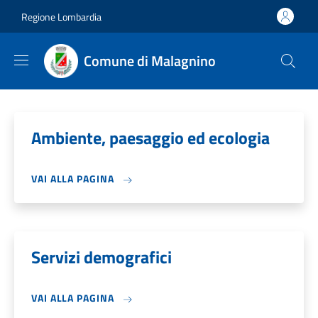
Salta al contenuto principale
Skip to footer content
Regione Lombardia
Comune di Malagnino
Ambiente, paesaggio ed ecologia
VAI ALLA PAGINA
Servizi demografici
VAI ALLA PAGINA