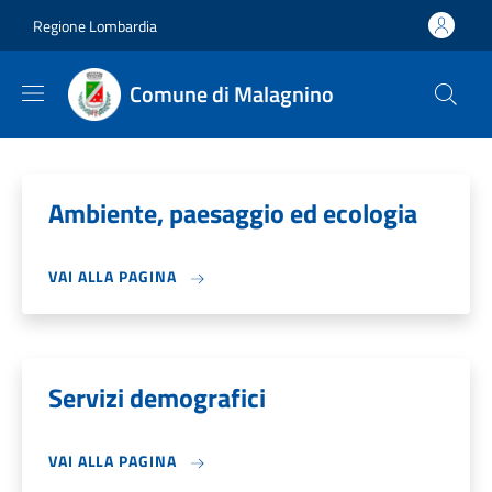
Salta al contenuto principale
Skip to footer content
Regione Lombardia
Comune di Malagnino
Ambiente, paesaggio ed ecologia
VAI ALLA PAGINA
Servizi demografici
VAI ALLA PAGINA