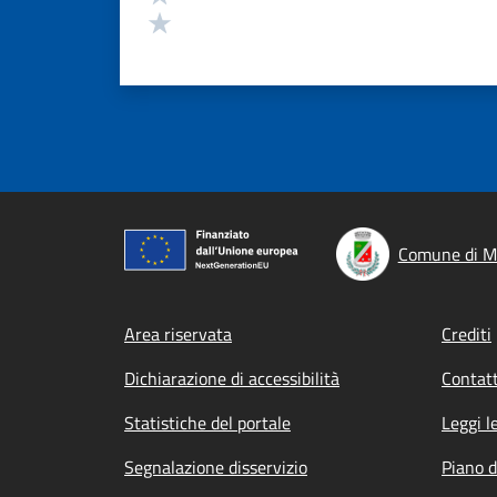
Valuta 1 stelle su 5
Comune di M
Footer menu
Area riservata
Crediti
Dichiarazione di accessibilità
Contatt
Statistiche del portale
Leggi l
Segnalazione disservizio
Piano d