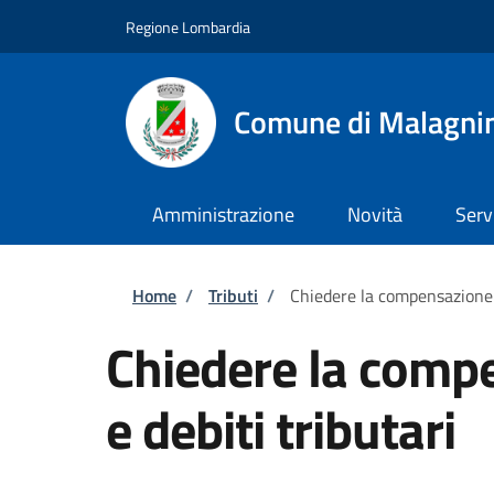
Salta al contenuto principale
Skip to footer content
Regione Lombardia
Comune di Malagni
Amministrazione
Novità
Serv
Briciole di pane
Home
/
Tributi
/
Chiedere la compensazione tr
Chiedere la compe
e debiti tributari