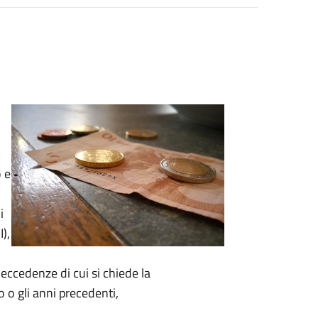
o
e
i
),
 eccedenze di cui si chiede la
o gli anni precedenti,