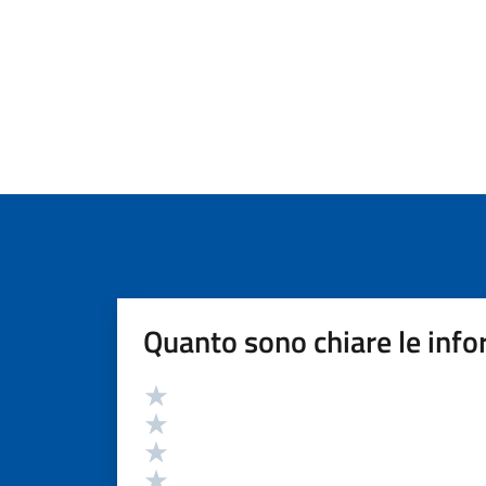
Quanto sono chiare le info
Valutazione
Valuta 5 stelle su 5
Valuta 4 stelle su 5
Valuta 3 stelle su 5
Valuta 2 stelle su 5