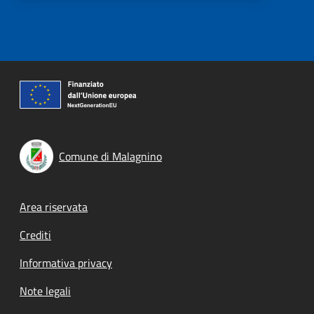
Comune di Malagnino
Footer menu
Area riservata
Crediti
Informativa privacy
Note legali