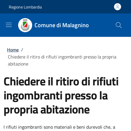
Salta al contenuto principale
Skip to footer content
Regione Lombardia
Comune di Malagnino
Briciole di pane
Home
/
Chiedere il ritiro di rifiuti ingombranti presso la propria
abitazione
Chiedere il ritiro di rifiuti
ingombranti presso la
propria abitazione
I rifiuti ingombranti sono materiali e beni durevoli che, a