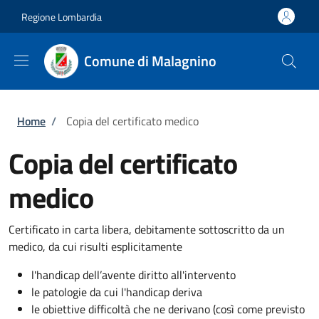
Salta al contenuto principale
Skip to footer content
Regione Lombardia
Comune di Malagnino
Briciole di pane
Home
/
Copia del certificato medico
Copia del certificato
medico
Certificato in carta libera, debitamente sottoscritto da un
medico, da cui risulti esplicitamente
l'handicap dell’avente diritto all'intervento
le patologie da cui l'handicap deriva
le obiettive difficoltà che ne derivano (così come previsto