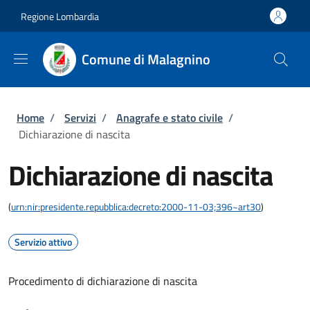
Salta al contenuto principale
Skip to footer content
Regione Lombardia
Comune di Malagnino
Briciole di pane
Home
/
Servizi
/
Anagrafe e stato civile
/
Dichiarazione di nascita
Dichiarazione di nascita
(
urn:nir:presidente.repubblica:decreto:2000-11-03;396~art30
)
Servizio attivo
Procedimento di dichiarazione di nascita