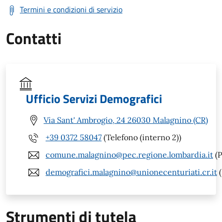
Termini e condizioni di servizio
Contatti
Ufficio Servizi Demografici
Via Sant' Ambrogio, 24 26030 Malagnino (CR)
+39 0372 58047
(Telefono (interno 2))
comune.malagnino@pec.regione.lombardia.it
(P
demografici.malagnino@unionecenturiati.cr.it
(
Strumenti di tutela