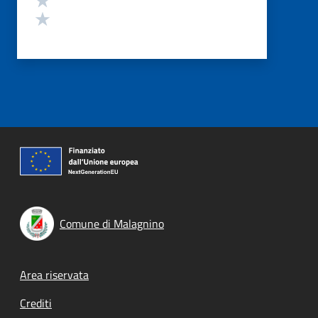
Valuta 1 stelle su 5
Comune di Malagnino
Footer menu
Area riservata
Crediti