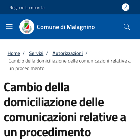
Salta al contenuto principale
Skip to footer content
Regione Lombardia
Comune di Malagnino
Briciole di pane
Home
/
Servizi
/
Autorizzazioni
/
Cambio della domiciliazione delle comunicazioni relative a
un procedimento
Cambio della
domiciliazione delle
comunicazioni relative a
un procedimento