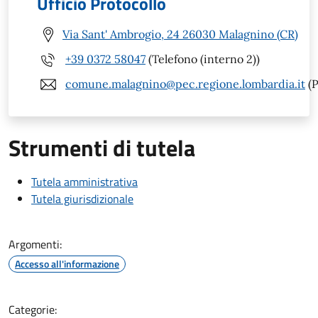
Ufficio Protocollo
Via Sant' Ambrogio, 24 26030 Malagnino (CR)
+39 0372 58047
(Telefono (interno 2))
comune.malagnino@pec.regione.lombardia.it
(P
Strumenti di tutela
Tutela amministrativa
Tutela giurisdizionale
Argomenti:
Accesso all'informazione
Categorie: