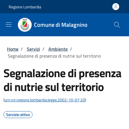
Salta al contenuto principale
Skip to footer content
Regione Lombardia
Comune di Malagnino
Briciole di pane
Home
/
Servizi
/
Ambiente
/
Segnalazione di presenza di nutrie sul territorio
Segnalazione di presenza
di nutrie sul territorio
(
urn:nir:regione.lombardia:legge:2002-10-07;20
)
Servizio attivo