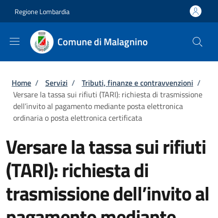
Salta al contenuto principale
Skip to footer content
Regione Lombardia
Comune di Malagnino
Briciole di pane
Home
/
Servizi
/
Tributi, finanze e contravvenzioni
/
Versare la tassa sui rifiuti (TARI): richiesta di trasmissione
dell’invito al pagamento mediante posta elettronica
ordinaria o posta elettronica certificata
Versare la tassa sui rifiuti
(TARI): richiesta di
trasmissione dell’invito al
pagamento mediante