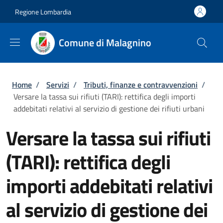
Salta al contenuto principale
Skip to footer content
Regione Lombardia
Comune di Malagnino
Briciole di pane
Home
/
Servizi
/
Tributi, finanze e contravvenzioni
/
Versare la tassa sui rifiuti (TARI): rettifica degli importi
addebitati relativi al servizio di gestione dei rifiuti urbani
Versare la tassa sui rifiuti
(TARI): rettifica degli
importi addebitati relativi
al servizio di gestione dei